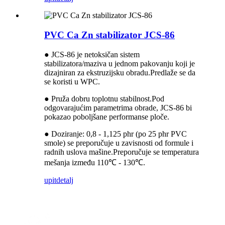
PVC Ca Zn stabilizator JCS-86
● JCS-86 je netoksičan sistem
stabilizatora/maziva u jednom pakovanju koji je
dizajniran za ekstruzijsku obradu.Predlaže se da
se koristi u WPC.
● Pruža dobru toplotnu stabilnost.Pod
odgovarajućim parametrima obrade, JCS-86 bi
pokazao poboljšane performanse ploče.
● Doziranje: 0,8 - 1,125 phr (po 25 phr PVC
smole) se preporučuje u zavisnosti od formule i
radnih uslova mašine.Preporučuje se temperatura
mešanja između 110℃ - 130℃.
upit
detalj