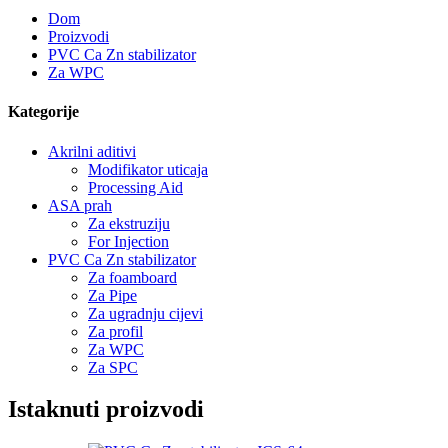
Dom
Proizvodi
PVC Ca Zn stabilizator
Za WPC
Kategorije
Akrilni aditivi
Modifikator uticaja
Processing Aid
ASA prah
Za ekstruziju
For Injection
PVC Ca Zn stabilizator
Za foamboard
Za Pipe
Za ugradnju cijevi
Za profil
Za WPC
Za SPC
Istaknuti proizvodi