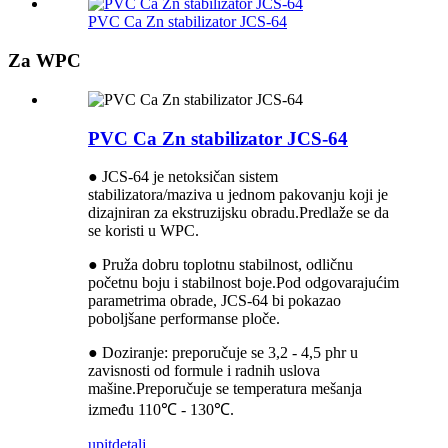
PVC Ca Zn stabilizator JCS-64
Za WPC
PVC Ca Zn stabilizator JCS-64
● JCS-64 je netoksičan sistem
stabilizatora/maziva u jednom pakovanju koji je
dizajniran za ekstruzijsku obradu.Predlaže se da
se koristi u WPC.
● Pruža dobru toplotnu stabilnost, odličnu
početnu boju i stabilnost boje.Pod odgovarajućim
parametrima obrade, JCS-64 bi pokazao
poboljšane performanse ploče.
● Doziranje: preporučuje se 3,2 - 4,5 phr u
zavisnosti od formule i radnih uslova
mašine.Preporučuje se temperatura mešanja
između 110℃ - 130℃.
upit
detalj