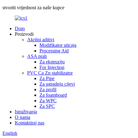
stvoriti vrijednost za naše kupce
Dom
Proizvodi
Akrilni aditivi
Modifikator uticaja
Processing Aid
ASA prah
Za ekstruziju
For Injection
PVC Ca Zn stabilizator
Za Pipe
Za ugradnju cijevi
Za profil
Za foamboard
Za WPC
Za SPC
Istraživanja
O nama
Kontaktiraj nas
English