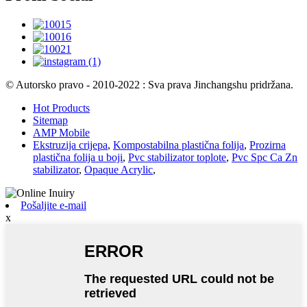
© Autorsko pravo - 2010-2022 : Sva prava Jinchangshu pridržana.
Hot Products
Sitemap
AMP Mobile
Ekstruzija crijepa
,
Kompostabilna plastična folija
,
Prozirna
plastična folija u boji
,
Pvc stabilizator toplote
,
Pvc Spc Ca Zn
stabilizator
,
Opaque Acrylic
,
Pošaljite e-mail
x