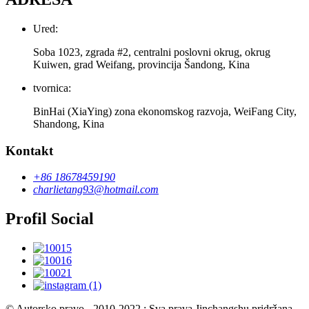
Ured:
Soba 1023, zgrada #2, centralni poslovni okrug, okrug
Kuiwen, grad Weifang, provincija Šandong, Kina
tvornica:
BinHai (XiaYing) zona ekonomskog razvoja, WeiFang City,
Shandong, Kina
Kontakt
+86 18678459190
charlietang93@hotmail.com
Profil Social
© Autorsko pravo - 2010-2022 : Sva prava Jinchangshu pridržana.