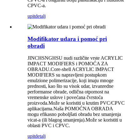
CPVC-a.
upit
detalj
Modifikator udara i pomoć pri
obradi
JINCHSNGHSU nudi različite vrste ACRYLIC
IMPACT MODIFIERS i POMOĆA ZA
OBRADU.Core-shell ACRYLIC IMPACT
MODIFIERS su napravljeni postupkom
emulzione polimerizacije, koji imaju mnoge
prednosti, kao što su visok udar, izvanredne
performanse obrade, odlična otpornost na
vremenske uslove i povećana čvrstoća
proizvoda.Može se koristiti u krutim PVC/CPVC
aplikacijama.Naša POMOĆNA OBRADA
mogu efikasno poboljšati obradu bez smanjenja
vicat-a (ili blagog smanjenja).Može se koristiti u
oblasti PVC i CPVC.
upit
detalj