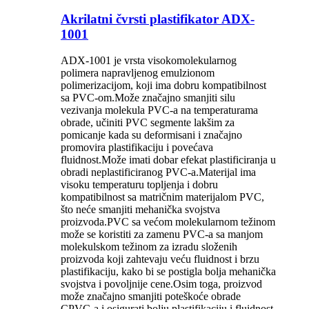
Akrilatni čvrsti plastifikator ADX-
1001
ADX-1001 je vrsta visokomolekularnog
polimera napravljenog emulzionom
polimerizacijom, koji ima dobru kompatibilnost
sa PVC-om.Može značajno smanjiti silu
vezivanja molekula PVC-a na temperaturama
obrade, učiniti PVC segmente lakšim za
pomicanje kada su deformisani i značajno
promovira plastifikaciju i povećava
fluidnost.Može imati dobar efekat plastificiranja u
obradi neplastificiranog PVC-a.Materijal ima
visoku temperaturu topljenja i dobru
kompatibilnost sa matričnim materijalom PVC,
što neće smanjiti mehanička svojstva
proizvoda.PVC sa većom molekularnom težinom
može se koristiti za zamenu PVC-a sa manjom
molekulskom težinom za izradu složenih
proizvoda koji zahtevaju veću fluidnost i brzu
plastifikaciju, kako bi se postigla bolja mehanička
svojstva i povoljnije cene.Osim toga, proizvod
može značajno smanjiti poteškoće obrade
CPVC-a i osigurati bolju plastifikaciju i fluidnost