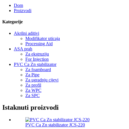
Dom
Proizvodi
Kategorije
Akrilni aditivi
Modifikator uticaja
Processing Aid
ASA prah
Za ekstruziju
For Injection
PVC Ca Zn stabilizator
Za foamboard
Za Pipe
Za ugradnju cijevi
Za profil
Za WPC
Za SPC
Istaknuti proizvodi
PVC Ca Zn stabilizator JCS-220