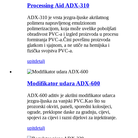
Processing Aid ADX-310
ADX-310 je vrsta jezgra-ljuske akrilatnog
polimera napravljenog emulzionom
polimerizacijom, koja može uvelike poboljšati
obradivost PVC-a i izgled proizvoda u procesu
formiranja PVC-a.Čini površinu proizvoda
glatkom i sjajnom, a ne utiče na hemijska i
fizička svojstva PVC-a.
upit
detalj
Modifikator udara ADX-600
ADX-600 aditiv je akrilni modifikator udarca
jezgra-ljuska za vanjski PVC.Kao što su
prozorski okviri, paneli, sporedni kolosijeci,
ograde, preklopne daske za gradnju, cijevi,
spojevi za cijevi i razni dijelovi za injektiranje.
upit
detalj