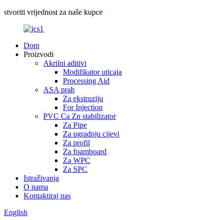
stvoriti vrijednost za naše kupce
Dom
Proizvodi
Akrilni aditivi
Modifikator uticaja
Processing Aid
ASA prah
Za ekstruziju
For Injection
PVC Ca Zn stabilizator
Za Pipe
Za ugradnju cijevi
Za profil
Za foamboard
Za WPC
Za SPC
Istraživanja
O nama
Kontaktiraj nas
English