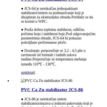
● JCS-64 je netoksičan jednopakirani
stabilizator/sistem za podmazivanje koji je
dizajniran za ekstruzijsku obradu.Predlaže se da
se koristi u WPC.
● Pruža dobru toplotnu stabilnost, odličnu
početnu boju i stabilnost boje.Pod odgovarajućim
parametrima obrade, JCS-64 bi pokazao
poboljšane performanse ploče.
● Doziranje: preporučuje se 3,2 - 4,5 phr u
zavisnosti od formule i radnih uslova
mašine.Preporučuje se temperatura mešanja
između 110℃ - 130℃.
upit
detalj
PVC Ca Zn stabilizator JCS-86
● JCS-86 je netoksičan sistem
stabilizatora/maziva u jednom pakovanju koji je