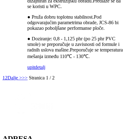
dizajniran za ekstruzijsku obradu.Predlaže se da
se koristi u WPC.
● Pruža dobru toplotnu stabilnost.Pod
odgovarajućim parametrima obrade, JCS-86 bi
pokazao poboljšane performanse ploče.
● Doziranje: 0,8 - 1,125 phr (po 25 phr PVC
smole) se preporučuje u zavisnosti od formule i
radnih uslova mašine.Preporučuje se temperatura
mešanja između 110℃ - 130℃.
upit
detalj
1
2
Dalje >
>>
Stranica 1 / 2
ADRESA