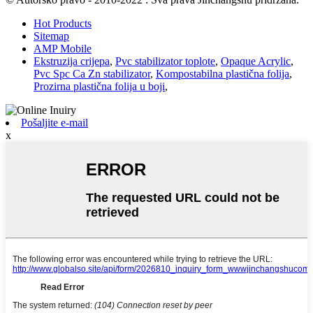
Hot Products
Sitemap
AMP Mobile
Ekstruzija crijepa
,
Pvc stabilizator toplote
,
Opaque Acrylic
,
Pvc Spc Ca Zn stabilizator
,
Kompostabilna plastična folija
,
Prozirna plastična folija u boji
,
Pošaljite e-mail
x