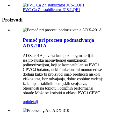
PVC Ca Zn stabilizator JCS-LQF1
Proizvodi
Pomoć pri procesu podmazivanja
ADX-201A
ADX-201A je vrsta kompozitnog materijala
jezgro-ljuska napravljenog emulzionom
polimerizacijom, koji je kompatibilan sa PVC i
CPVC.Dodatno, neki funkcionalni monomeri se
dodaju kako bi proizvod imao prednosti niskog
viskoziteta, bez odvajanja, dobre osobine vađenja
iz kalupa, stabilnih hemijskih svojstava,
otpornosti na toplotu i odličnih performansi
obrade.Može se koristiti u oblasti PVC i CPVC.
upit
detalj