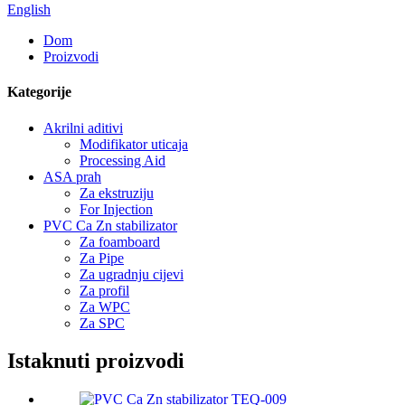
English
Dom
Proizvodi
Kategorije
Akrilni aditivi
Modifikator uticaja
Processing Aid
ASA prah
Za ekstruziju
For Injection
PVC Ca Zn stabilizator
Za foamboard
Za Pipe
Za ugradnju cijevi
Za profil
Za WPC
Za SPC
Istaknuti proizvodi