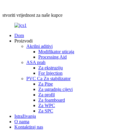
stvoriti vrijednost za naše kupce
Dom
Proizvodi
Akrilni aditivi
Modifikator uticaja
Processing Aid
ASA prah
Za ekstruziju
For Injection
PVC Ca Zn stabilizator
Za Pipe
Za ugradnju cijevi
Za profil
Za foamboard
Za WPC
Za SPC
Istraživanja
O nama
Kontaktiraj nas